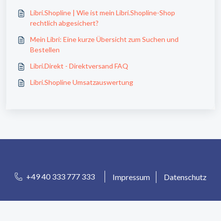
Libri.Shopline | Wie ist mein Libri.Shopline-Shop
rechtlich abgesichert?
Mein Libri: Eine kurze Übersicht zum Suchen und
Bestellen
Libri.Direkt - Direktversand FAQ
Libri.Shopline Umsatzauswertung
+49 40 333 777 333
Impressum
Datenschutz